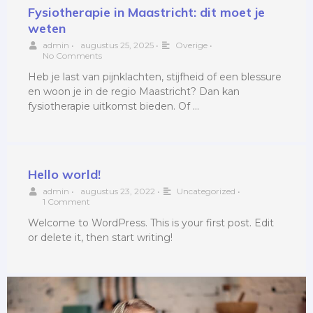
Fysiotherapie in Maastricht: dit moet je
weten
admin
•
augustus 25, 2025
•
Overige
•
No Comments
Heb je last van pijnklachten, stijfheid of een blessure
en woon je in de regio Maastricht? Dan kan
fysiotherapie uitkomst bieden. Of …
Hello world!
admin
•
augustus 23, 2022
•
Uncategorized
•
1 Comment
Welcome to WordPress. This is your first post. Edit
or delete it, then start writing!