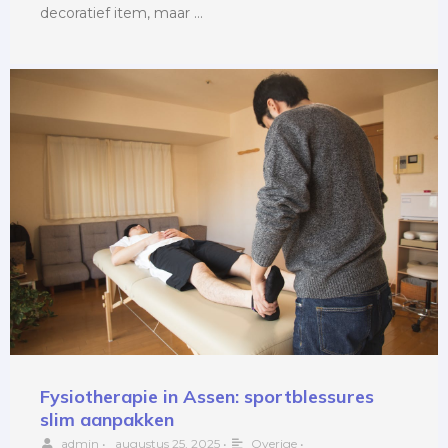
decoratief item, maar …
Fysiotherapie in Assen: sportblessures
slim aanpakken
admin
•
augustus 25, 2025
•
Overige
•