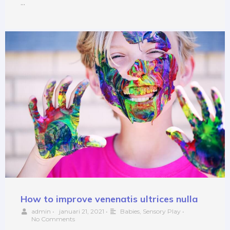
…
How to improve venenatis ultrices nulla
admin
•
januari 21, 2021
•
Babies
,
Sensory Play
•
No Comments