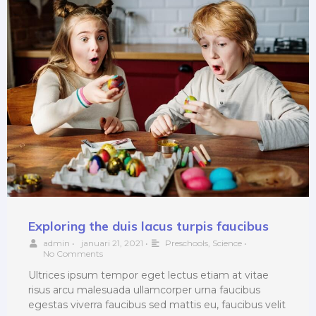
Exploring the duis lacus turpis faucibus
admin
•
januari 21, 2021
•
Preschools
,
Science
•
No Comments
Ultrices ipsum tempor eget lectus etiam at vitae
risus arcu malesuada ullamcorper urna faucibus
egestas viverra faucibus sed mattis eu, faucibus velit