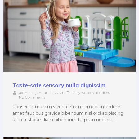
Taste-safe sensory nulla dignissim
admin
•
januari 21, 2021
•
Play Spaces
,
Toddlers
•
No Comments
Consectetur enim viverra etiam semper interdum
amet faucibus gravida bibendum nisl orci adipiscing
ut in tristique diam bibendum turpis in nec nisi …