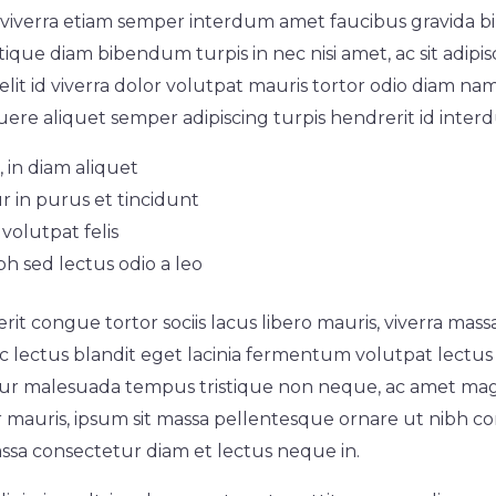
viverra etiam semper interdum amet faucibus gravida bi
istique diam bibendum turpis in nec nisi amet, ac sit adipi
it id viverra dolor volutpat mauris tortor odio diam nam 
osuere aliquet semper adipiscing turpis hendrerit id in
 in diam aliquet
r in purus et tincidunt
volutpat felis
bh sed lectus odio a leo
it congue tortor sociis lacus libero mauris, viverra mass
 lectus blandit eget lacinia fermentum volutpat lectus ri
tur malesuada tempus tristique non neque, ac amet ma
 mauris, ipsum sit massa pellentesque ornare ut nibh c
massa consectetur diam et lectus neque in.