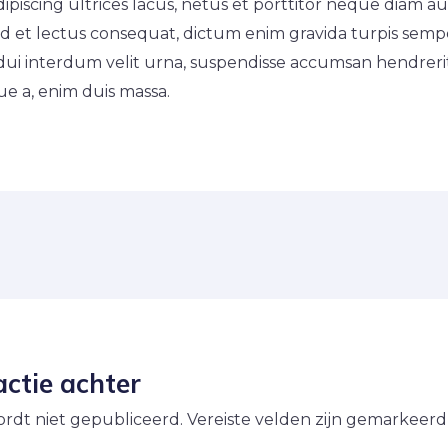
piscing ultrices lacus, netus et porttitor neque diam auct
id et lectus consequat, dictum enim gravida turpis sem
a dui interdum velit urna, suspendisse accumsan hendrerit
e a, enim duis massa.
actie achter
ordt niet gepubliceerd.
Vereiste velden zijn gemarkeer