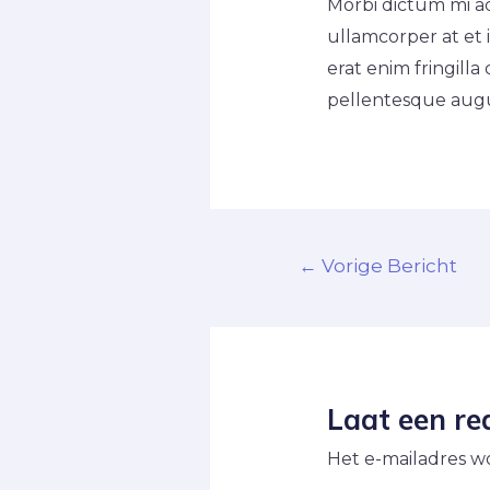
Morbi dictum mi adi
ullamcorper at et 
erat enim fringill
pellentesque augu
←
Vorige Bericht
Laat een re
Het e-mailadres w