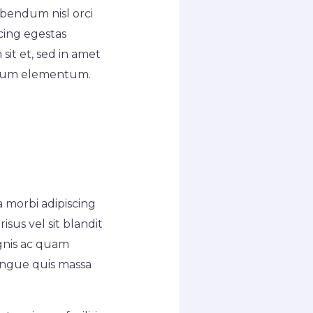
bendum nisl orci
scing egestas
sit et, sed in amet
terdum elementum.
a morbi adipiscing
sus vel sit blandit
gnis ac quam
ongue quis massa