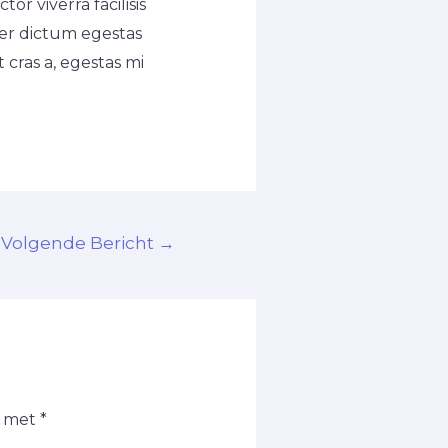
or viverra facilisis
per dictum egestas
 cras a, egestas mi
Volgende Bericht
→
d met
*