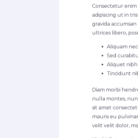
Consectetur enim 
adipiscing ut in tr
gravida accumsan el
ultrices libero, p
Aliquam nec,
Sed curabitu
Aliquet nibh 
Tincidunt ni
Diam morbi hendrer
nulla montes, nunc
sit amet consecte
mauris eu pulvinar
velit velit dolor, 